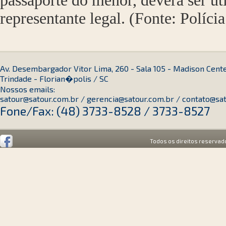
passaporte do menor, deverá ser ut
representante legal. (Fonte: Políci
Av. Desembargador Vitor Lima, 260 - Sala 105 - Madison Cent
Trindade - Florian�polis / SC
Nossos emails:
satour@satour.com.br / gerencia@satour.com.br / contato@sa
Fone/Fax: (48) 3733-8528 / 3733-8527
Todos os direitos reservado